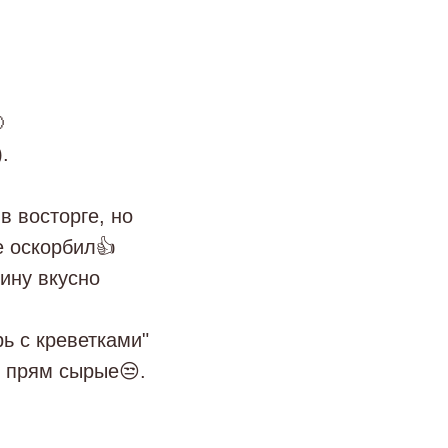

.
в восторге, но
е оскорбил👍
ину вкусно
ь с креветками"
и прям сырые😒.